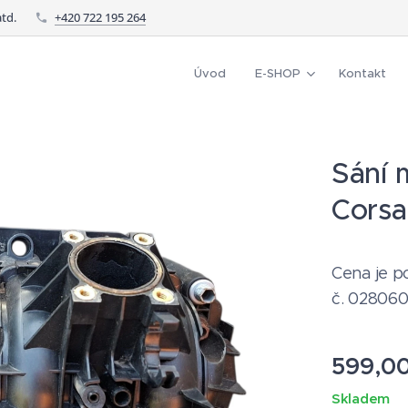
td.
+420 722 195 264
Úvod
E-SHOP
Kontakt
Sání 
Corsa
Cena je p
č. 02806
599,0
Skladem