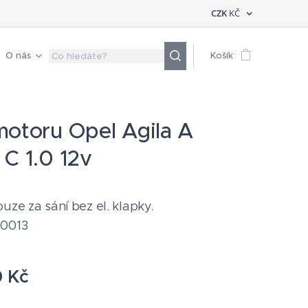
CZK
KČ
O nás
Košík
motoru Opel Agila A
 C 1.0 12v
ouze za sání bez el. klapky.
00013
0
Kč