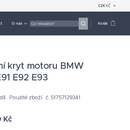
CZK
KČ
kt
O nás
Košík
ní kryt motoru BMW
91 E92 E93
 díl. Použité zboží. č. 51757129341
0
Kč