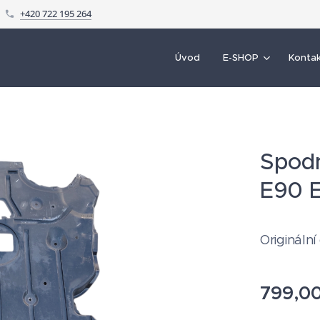
+420 722 195 264
Úvod
E-SHOP
Konta
Spod
E90 E
Originální
799,0