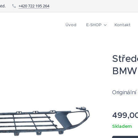
td.
+420 722 195 264
Úvod
E-SHOP
Kontakt
Střed
BMW 
Originální
499,0
Skladem