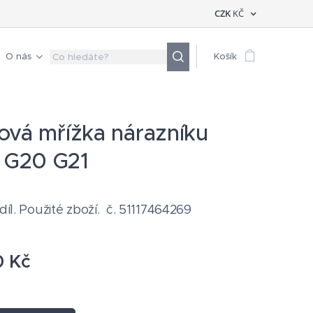
CZK
KČ
O nás
Košík
ová mřížka nárazníku
G20 G21
 díl. Použité zboží. č. 51117464269
0
Kč