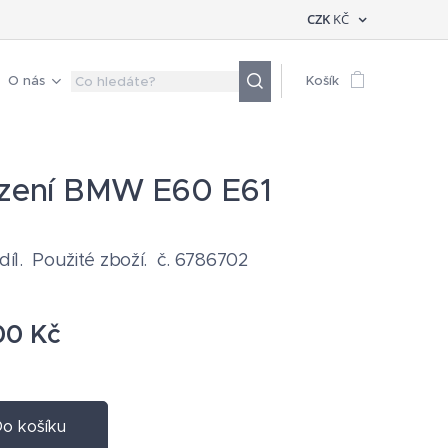
CZK
KČ
O nás
Košík
ízení BMW E60 E61
 díl. Použité zboží. č. 6786702
00
Kč
o košíku