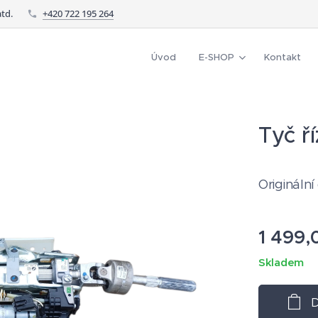
td.
+420 722 195 264
Úvod
E-SHOP
Kontakt
Tyč ř
Originální
1 499,
Skladem
D