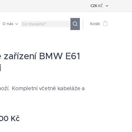
CZK
KČ
O nás
Košík
 zařízení BMW E61
i
boží. Kompletní včetně kabeláže a
,00
Kč