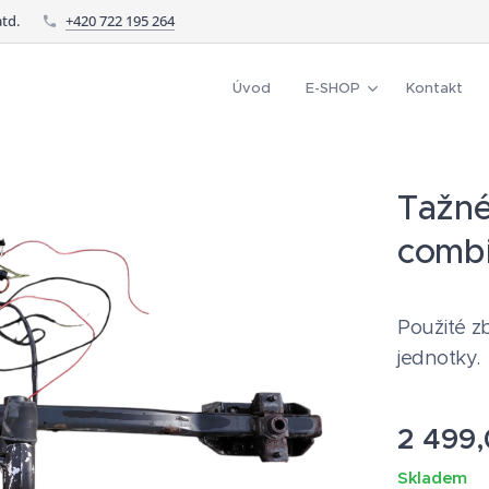
td.
+420 722 195 264
Úvod
E-SHOP
Kontakt
Tažné
comb
Použité z
jednotky.
2 499
Skladem