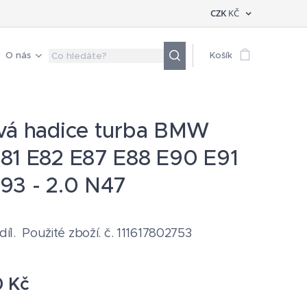
CZK
KČ
O nás
Košík
vá hadice turba BMW
81 E82 E87 E88 E90 E91
93 - 2.0 N47
 díl. Použité zboží. č. 111617802753
0
Kč