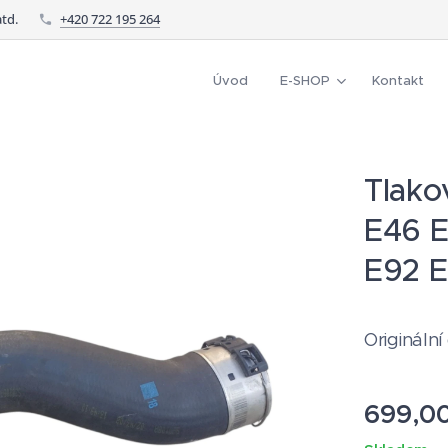
td.
+420 722 195 264
Úvod
E-SHOP
Kontakt
Tlako
E46 E
E92 E
Originální
699,0