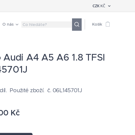
CZK
KČ
O nás
Košík
 Audi A4 A5 A6 1.8 TFSI
45701J
 díl. Použité zboží. č. 06L145701J
00
Kč