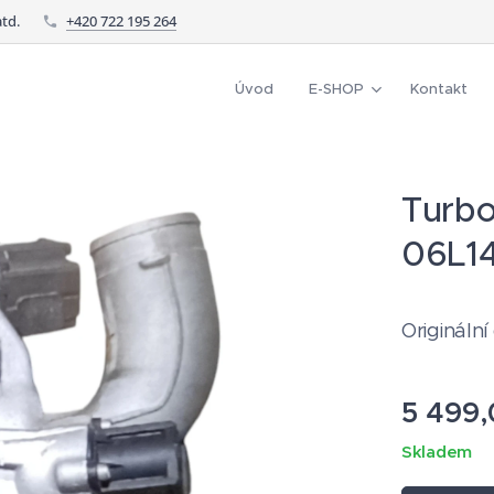
td.
+420 722 195 264
Úvod
E-SHOP
Kontakt
Turbo
06L1
Originální
5 499,
Skladem