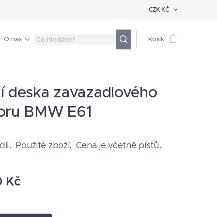
CZK
KČ
O nás
Košík
í deska zavazadlového
toru BMW E61
 díl. Použité zboží. Cena je včetně pístů.
0
Kč