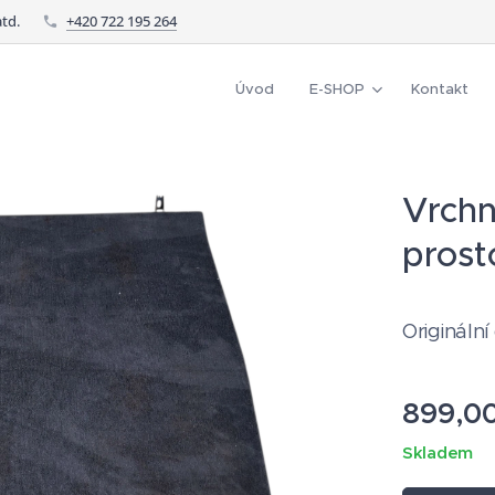
td.
+420 722 195 264
Úvod
E-SHOP
Kontakt
Vrchn
pros
Originální
899,0
Skladem