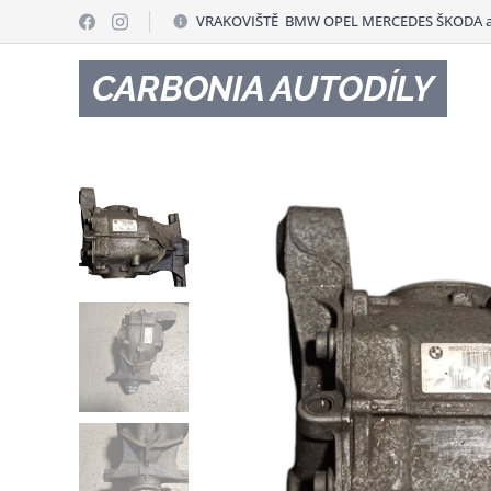
VRAKOVIŠTĚ BMW OPEL MERCEDES ŠKODA a
CARBONIA AUTODÍLY