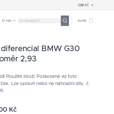
CZK
KČ
O nás
Košík
 diferencial BMW G30
oměr 2,93
 díl Použité zboží. Poškozené viz foto
žák. Lze opravit nebo na náhradní díly. č.
05
00
Kč