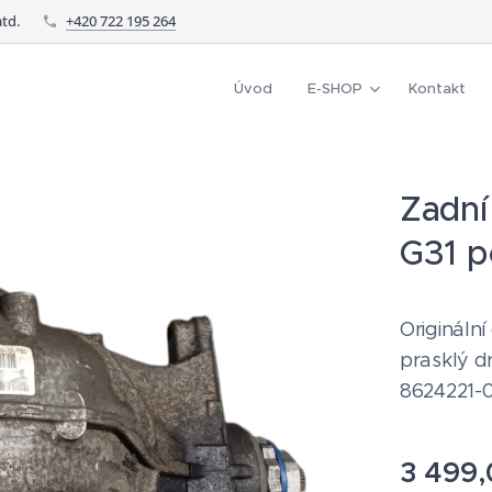
td.
+420 722 195 264
Úvod
E-SHOP
Kontakt
Zadní
G31 p
Originální
prasklý dr
8624221-
3 499,