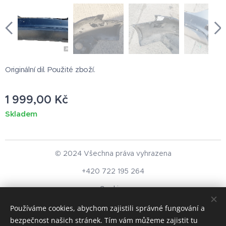
Originální dil. Použité zboží.
1 999,00
Kč
Skladem
© 2024 Všechna práva vyhrazena
+420 722 195 264
Cookies
Používáme cookies, abychom zajistili správné fungování a
Měna
bezpečnost našich stránek. Tím vám můžeme zajistit tu
CZK Kč
EUR €