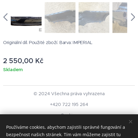
Originální díl. Použité zboží. Barva: IMPERIAL
2 550,00
Kč
Skladem
© 2024 Všechna práva vyhrazena
+420 722 195 264
Cookies
Používáme cookies, abychom zajistili správné fungování a
Měna
bezpečnost našich stránek. Tím vám můžeme zajistit tu
CZK Kč
EUR €