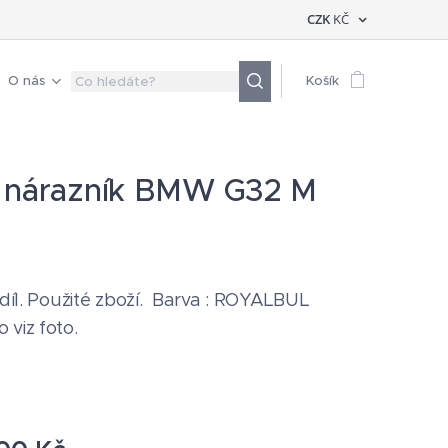
CZK
KČ
O nás
Košík
 nárazník BMW G32 M
 díl. Použité zboží. Barva : ROYALBUL
 viz foto.