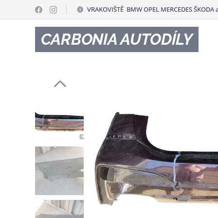
VRAKOVIŠTĚ BMW OPEL MERCEDES ŠKODA a
CARBONIA AUTODÍLY