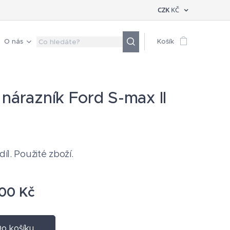
CZK
KČ
O nás
Košík
 nárazník Ford S-max II
díl. Použité zboží.
,00
Kč
o košíku