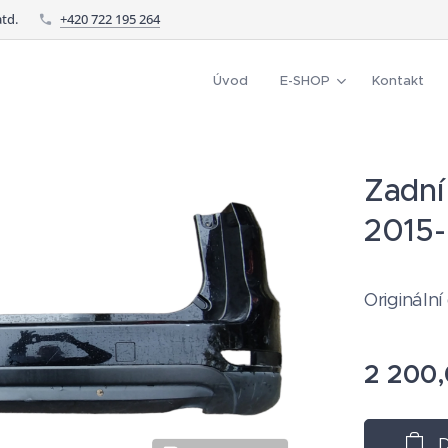
td.
+420 722 195 264
Úvod
E-SHOP
Kontakt
Zadní
2015-
Originální 
2 200
D