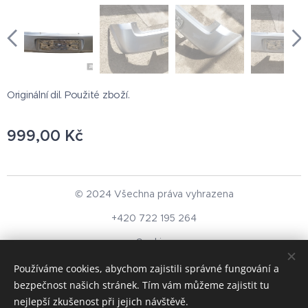
Originální dil. Použité zboží.
999,00
Kč
© 2024 Všechna práva vyhrazena
+420 722 195 264
Cookies
Používáme cookies, abychom zajistili správné fungování a
Měna
bezpečnost našich stránek. Tím vám můžeme zajistit tu
CZK Kč
EUR €
nejlepší zkušenost při jejich návštěvě.