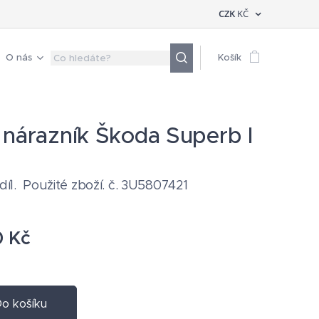
CZK
KČ
O nás
Košík
 nárazník Škoda Superb I
 díl. Použité zboží. č. 3U5807421
0
Kč
o košíku