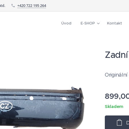
td.
+420 722 195 264
Úvod
E-SHOP
Kontakt
Zadní
Originální
899,0
Skladem
D