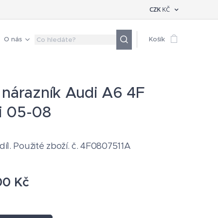
CZK
KČ
O nás
Košík
 nárazník Audi A6 4F
i 05-08
 díl. Použité zboží. č. 4F0807511A
00
Kč