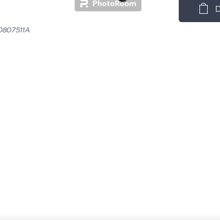
D
0807511A