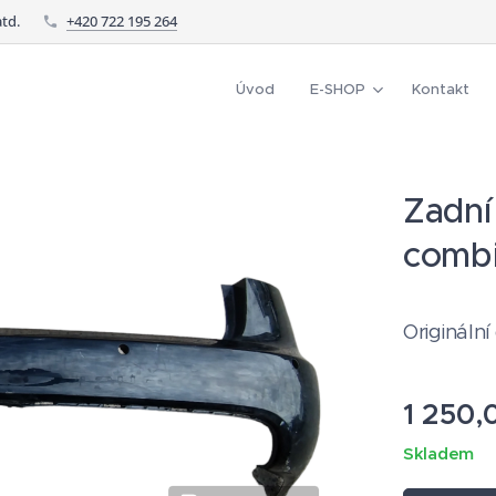
td.
+420 722 195 264
Úvod
E-SHOP
Kontakt
Zadní
comb
Originální
1 250,
Skladem