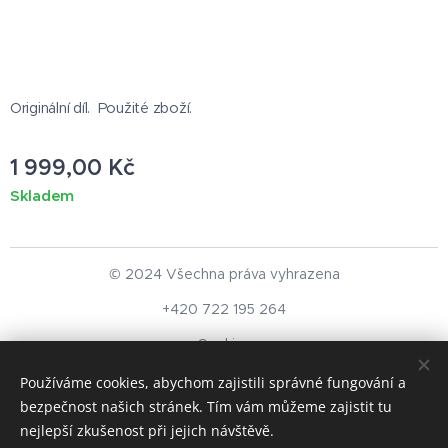
Originální díl. Použité zboží.
1 999,00
Kč
Skladem
© 2024 Všechna práva vyhrazena
+420 722 195 264
Cookies
Používáme cookies, abychom zajistili správné fungování a
Měna
bezpečnost našich stránek. Tím vám můžeme zajistit tu
CZK Kč
EUR €
nejlepší zkušenost při jejich návštěvě.