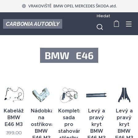
VRAKOVIŠTĚ BMW OPEL MERCEDES ŠKODA atd.
Hledat
CARBONIA AUTODÍLY
BMW E46
Kabeláž
Nádobka
Kompletní
Levý a
Levý a
BMW
na
sada
pravý
pravý
E46 M3
ostřikovače
pro
kryt
kryt
BMW
stahování
BMW
BMW
399,00
E46 M3
střechy
E46 M3
E46 M3