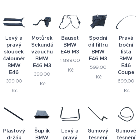
Levý a
Motůrek
Bauset
Spodní
Pravá
pravý
Sekundárního
BMW
dil filtru
boční
sloupek
vzduchu
E46 M3
BMW
lišta
čalounění
BMW
E46 M3
BMW
1 899,00
BMW
E46 M3
E46
599,00
Kč
E46
Coupe
399,00
Kč
399,00
699,00
Kč
Kč
Kč
Plastový
Šuplík
Levý a
Gumový
Gumové
držák
BMW
pravý
těsnění
těsnění