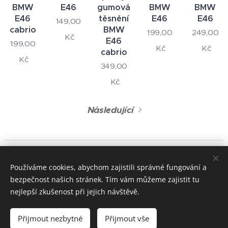
BMW
E46
gumová
BMW
BMW
E46
těsnění
E46
E46
149,00
cabrio
BMW
199,00
249,00
Kč
E46
199,00
Kč
Kč
cabrio
Kč
349,00
Kč
Následující
© 2024 Všechna práva vyhrazena
Používáme cookies, abychom zajistili správné fungování a
+420 722 195 264
bezpečnost našich stránek. Tím vám můžeme zajistit tu
Cookies
nejlepší zkušenost při jejich návštěvě.
Měna
Přijmout nezbytné
Přijmout vše
CZK Kč
EUR €