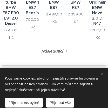
turba
BMW 1
BMW
BMW
Originální
BMW
E87
E87
F87
BMW
E87 E90
Benzín
Nové
2 499,00
2 399,00
E91 2.0
2,0 D
700,00
Kč
Kč
Diesel
N47
Kč
650,00
1 200,00
Kč
Kč
Následující
© 2024 Všechna práva vyhrazena
Používáme cookies, abychom zajistili správné fungování a
+420 722 195 264
bezpečnost našich stránek. Tím vám můžeme zajistit tu
Cookies
nejlepší zkušenost při jejich návštěvě.
Měna
Přijmout nezbytné
Přijmout vše
CZK Kč
EUR €