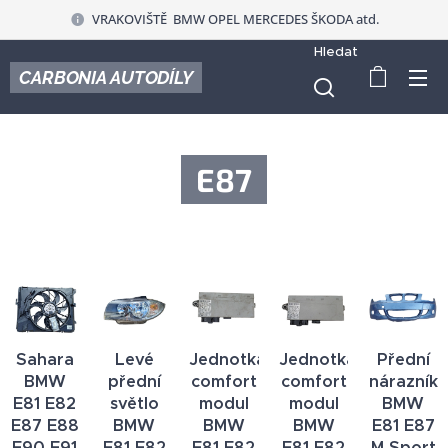
VRAKOVIŠTĚ BMW OPEL MERCEDES ŠKODA atd.
Hledat
CARBONIA AUTODÍLY
E87
Sahara
Levé
Jednotka
Jednotka
Přední
BMW
přední
comfort
comfort
nárazník
E81 E82
světlo
modul
modul
BMW
E87 E88
BMW
BMW
BMW
E81 E87
E90 E91
E81 E82
E81 E82
E81 E82
M Sport