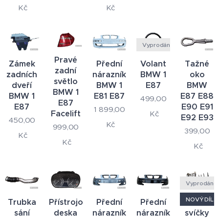
Kč
Kč
Vyprodáno
Pravé
Zámek
Přední
Volant
Tažné
zadní
zadních
nárazník
BMW 1
oko
světlo
dveří
BMW 1
E87
BMW
BMW 1
BMW 1
E81 E87
E87 E88
499,00
E87
E87
E90 E91
1 899,00
Facelift
Kč
E92 E93
450,00
Kč
999,00
399,00
Kč
Kč
Kč
Vyprodáno
NOVÝ DÍL
Trubka
Přístrojová
Přední
Přední
Žhavicí
sání
deska
nárazník
nárazník
svíčky