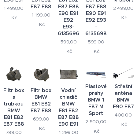
E87 E88
E87 E88
E87 E88
1 499,00
2 499,00
E90 E91
E90 E91
1 199,00
Kč
Kč
E92
E92 E93
Kč
E93-
-
61356964051
61356981416
599,00
599,00
Kč
Kč
Plastové
Střešní
Filtr box
Filtr box
Vodní
prahy
anténa
s
BMW
chladič
BMW 1
BMW
trubkou
E81 E82
BMW
E87 M
E90 E87
BMW
E87 E88
E81 E82
Sport
400,00
E81 E82
E87 E88
699,00
2 500,00
E87 E88
E90 E91
Kč
Kč
Kč
799,00
1 299,00