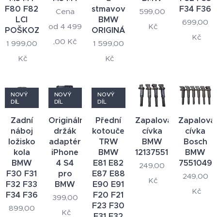
F80 F82
stmavovací
F34 F36
Cena
599,00
LCI
BMW
699,00
od
4 499
Kč
POŠKOZENÉ!
ORIGINÁLNÍ
Kč
,00
Kč
1 999,00
1 599,00
Kč
Kč
NOVÝ
NOVÝ
NOVÝ
DÍL
DÍL
DÍL
Zadní
Originální
Přední
Zapalovací
Zapalova
náboj
držák
kotouče
cívka
cívka
ložisko
adaptér
TRW
BMW
Bosch
kola
iPhone
BMW
12137551260
BMW
BMW
4 S4
E81 E82
7551049
249,00
F30 F31
pro
E87 E88
249,00
Kč
F32 F33
BMW
E90 E91
Kč
F34 F36
F20 F21
399,00
F23 F30
899,00
Kč
F31 F32