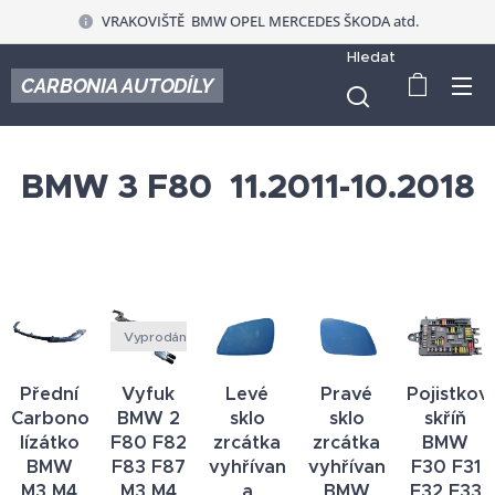
VRAKOVIŠTĚ BMW OPEL MERCEDES ŠKODA atd.
Hledat
CARBONIA AUTODÍLY
BMW 3 F80 11.2011-10.2018
Vyprodáno
Přední
Vyfuk
Levé
Pravé
Pojistkov
Carbonové
BMW 2
sklo
sklo
skříň
lízátko
F80 F82
zrcátka
zrcátka
BMW
BMW
F83 F87
vyhřívané
vyhřívané
F30 F31
M3 M4
M3 M4
a
BMW
F32 F33