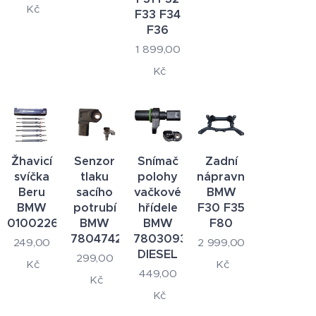
Kč
F33 F34
F36
1 899,00
Kč
Žhavicí
Senzor
Snímač
Zadní
svíčka
tlaku
polohy
nápravnice
Beru
sacího
vačkové
BMW
BMW
potrubí
hřídele
F30 F35
0100226040
BMW
BMW
F80
7804742
7803093
249,00
2 999,00
DIESEL
299,00
Kč
Kč
449,00
Kč
Kč