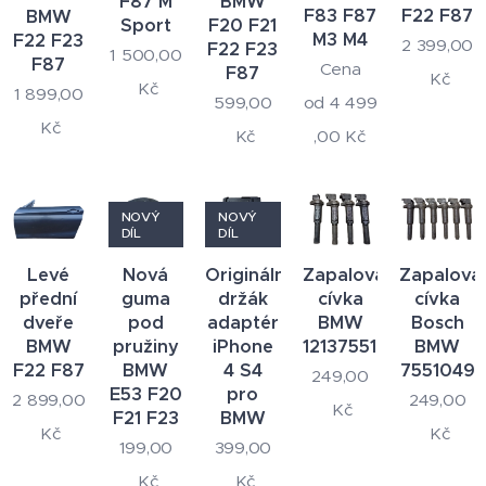
F87 M
BMW
F83 F87
F22 F87
BMW
Sport
F20 F21
M3 M4
F22 F23
2 399,00
F22 F23
1 500,00
F87
Cena
F87
Kč
Kč
1 899,00
599,00
od
4 499
Kč
Kč
,00
Kč
NOVÝ
NOVÝ
DÍL
DÍL
Levé
Nová
Originální
Zapalovací
Zapalova
přední
guma
držák
cívka
cívka
dveře
pod
adaptér
BMW
Bosch
BMW
pružiny
iPhone
12137551260
BMW
F22 F87
BMW
4 S4
7551049
249,00
E53 F20
pro
2 899,00
249,00
Kč
F21 F23
BMW
Kč
Kč
199,00
399,00
Kč
Kč