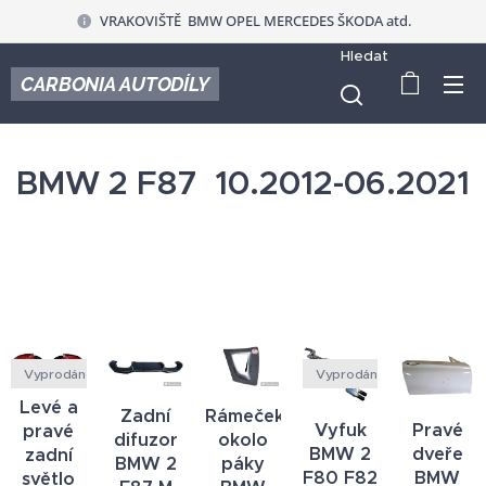
VRAKOVIŠTĚ BMW OPEL MERCEDES ŠKODA atd.
Hledat
CARBONIA AUTODÍLY
BMW 2 F87 10.2012-06.2021
Vyprodáno
Vyprodáno
Levé a
Zadní
Rámeček
Vyfuk
Pravé
pravé
difuzor
okolo
BMW 2
dveře
zadní
BMW 2
páky
F80 F82
BMW
světlo