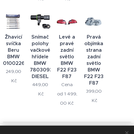
Žhavicí
Snímač
Levé a
Pravá
svíčka
polohy
pravé
objímka
Beru
vačkové
zadní
strana
BMW
hřídele
světlo
zadní
0100226040
BMW
BMW
světlo
7803093
F22 F23
BMW
249,00
DIESEL
F87
F22 F23
Kč
F87
449,00
Cena
399,00
Kč
od
1 499,
Kč
00
Kč
© 2024 Všechna práva vyhrazena