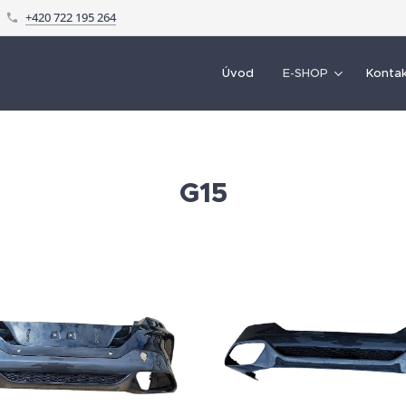
+420 722 195 264
Úvod
E-SHOP
Konta
G15