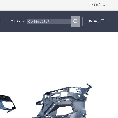
CZK
KČ
kt
O nás
Košík