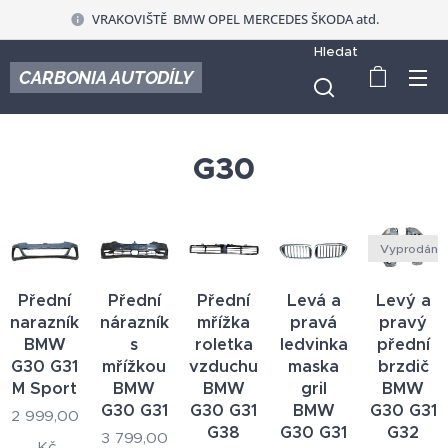
VRAKOVIŠTĚ BMW OPEL MERCEDES ŠKODA atd.
Hledat
CARBONIA AUTODÍLY
G30
Vyprodáno
Přední
Přední
Přední
Levá a
Levý a
narazník
nárazník
mřížka
pravá
pravý
BMW
s
roletka
ledvinka
přední
G30 G31
mřížkou
vzduchu
maska
brzdič
M Sport
BMW
BMW
gril
BMW
G30 G31
G30 G31
BMW
G30 G31
2 999,00
G38
G30 G31
G32
3 799,00
Kč