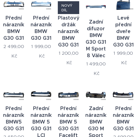
NOVÝ
DÍL
Přední
Přední
Plastový
Levé
Zadní
nárazník
nárazník
držák
přední
difuzor
BMW
BMW
nárazníku
dveře
BMW
G30 G31
G30 G31
BMW
BMW
G30 G31
G30 G31
G30 G31
2 499,00
1 999,00
M Sport
1 200,00
1 999,00
8 Válec
Kč
Kč
Kč
Kč
1 499,00
Kč
Přední
Přední
Přední
Zadní
Přední
nárazník
nárazník
nárazník
nárazník
nárazník
BMW5
BMW 5
BMW 5
BMW
BMW
G30 G31
G30 G31
G30 G31
G30 M
G30 G31
LCI
Facelift
Sport
2 450,00
2 499,00