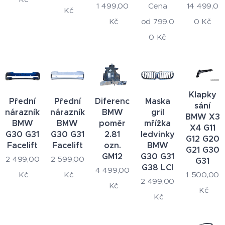
1 499,00
Cena
14 499,0
Kč
Kč
od
799,0
0
Kč
0
Kč
Klapky
Přední
Přední
Diferencial
Maska
sání
nárazník
nárazník
BMW
gril
BMW X3
BMW
BMW
poměr
mřížka
X4 G11
G30 G31
G30 G31
2.81
ledvinky
G12 G20
Facelift
Facelift
ozn.
BMW
G21 G30
GM12
G30 G31
2 499,00
2 599,00
G31
G38 LCI
4 499,00
1 500,00
Kč
Kč
2 499,00
Kč
Kč
Kč