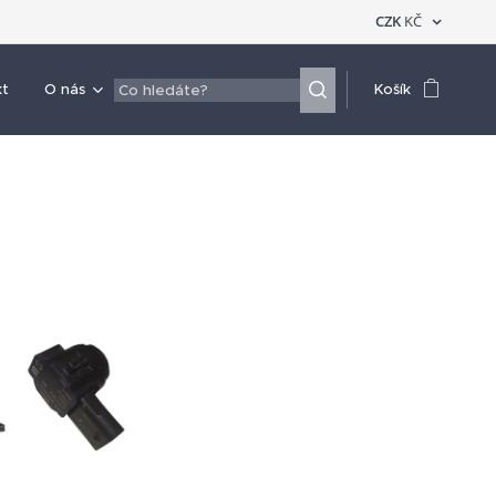
CZK
KČ
kt
O nás
Košík