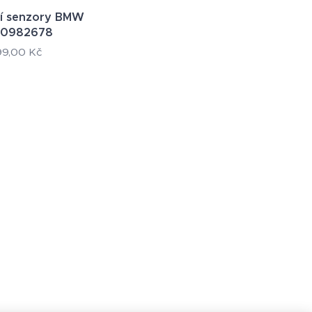
í senzory BMW
20982678
99,00
Kč