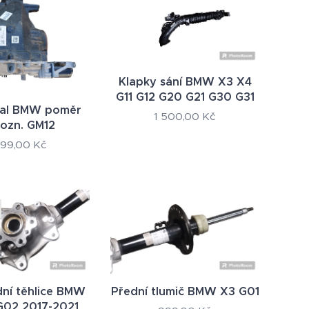
Klapky sání BMW X3 X4
G11 G12 G20 G21 G30 G31
ial BMW poměr
1 500,00
Kč
 ozn. GM12
499,00
Kč
ní těhlice BMW
Přední tlumič BMW X3 G01
G02 2017-2021