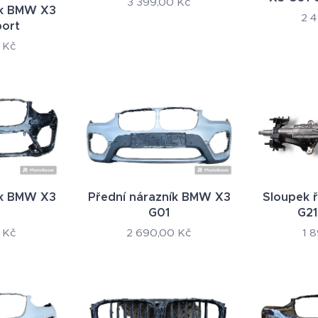
3 399,00
Kč
ík BMW X3
2 
port
Kč
ík BMW X3
Přední nárazník BMW X3
Sloupek 
G01
G21
Kč
2 690,00
Kč
1 