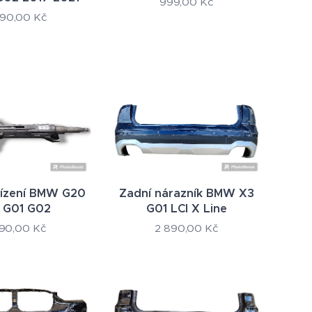
999,00
Kč
490,00
Kč
řízení BMW G20
Zadní nárazník BMW X3
 G01 G02
G01 LCI X Line
890,00
Kč
2 890,00
Kč