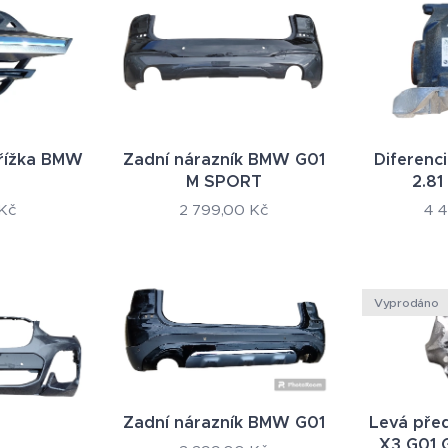
mřížka BMW
Zadní nárazník BMW G01
Diferenc
M SPORT
2.81
Kč
2 799,00
Kč
4 
Vyprodáno
Zadní nárazník BMW G01
Levá před
X3 G01 