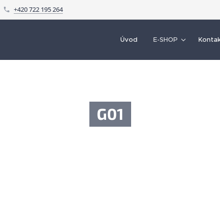
+420 722 195 264
Úvod
E-SHOP
Konta
G01