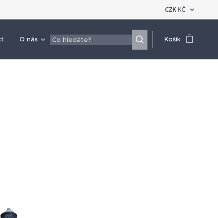
CZK
KČ
kt
O nás
Košík