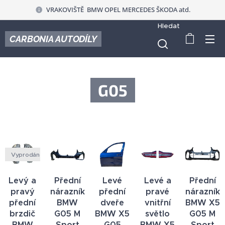
VRAKOVIŠTĚ BMW OPEL MERCEDES ŠKODA atd.
Hledat
CARBONIA AUTODÍLY
G05
Vyprodáno
Levý a
Přední
Levé
Levé a
Přední
pravý
nárazník
přední
pravé
nárazník
přední
BMW
dveře
vnitřní
BMW X5
brzdič
G05 M
BMW X5
světlo
G05 M
BMW
Sport
G05
BMW X5
Sport