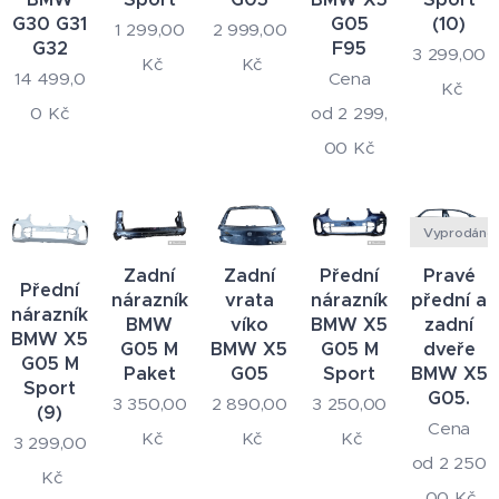
G30 G31
G05
(10)
1 299,00
2 999,00
G32
F95
3 299,00
Kč
Kč
14 499,0
Cena
Kč
0
Kč
od
2 299,
00
Kč
Vyprodáno
Zadní
Zadní
Přední
Pravé
Přední
nárazník
vrata
nárazník
přední a
nárazník
BMW
víko
BMW X5
zadní
BMW X5
G05 M
BMW X5
G05 M
dveře
G05 M
Paket
G05
Sport
BMW X5
Sport
G05.
3 350,00
2 890,00
3 250,00
(9)
Cena
Kč
Kč
Kč
3 299,00
od
2 250
Kč
,00
Kč