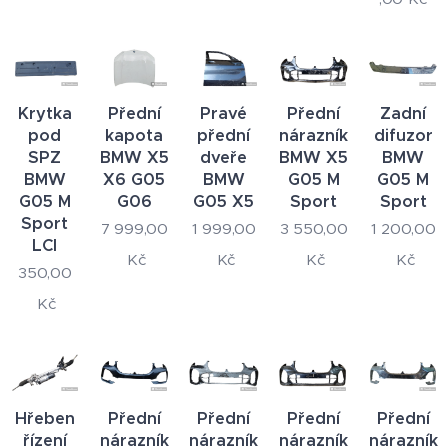
Krytka
Přední
Pravé
Přední
Zadní
pod
kapota
přední
nárazník
difuzor
SPZ
BMW X5
dveře
BMW X5
BMW
BMW
X6 G05
BMW
G05 M
G05 M
G05 M
G06
G05 X5
Sport
Sport
Sport
7 999,00
1 999,00
3 550,00
1 200,00
LCI
Kč
Kč
Kč
Kč
350,00
Kč
Hřeben
Přední
Přední
Přední
Přední
řízení
nárazník
nárazník
nárazník
nárazník