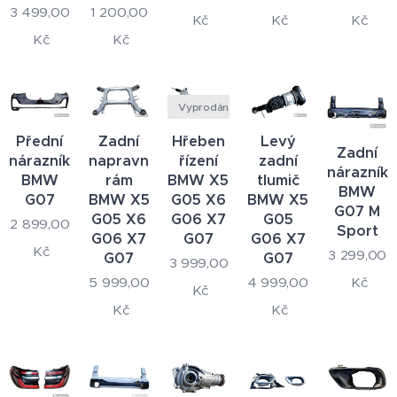
3 499,00
1 200,00
Kč
Kč
Kč
Kč
Kč
Vyprodáno
Přední
Zadní
Hřeben
Levý
Zadní
nárazník
napravnice
řízení
zadní
nárazník
BMW
rám
BMW X5
tlumič
BMW
G07
BMW X5
G05 X6
BMW X5
G07 M
G05 X6
G06 X7
G05
2 899,00
Sport
G06 X7
G07
G06 X7
Kč
3 299,00
G07
G07
3 999,00
5 999,00
4 999,00
Kč
Kč
Kč
Kč