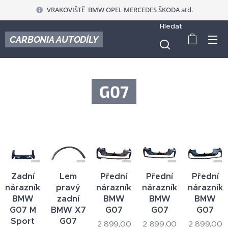
VRAKOVIŠTĚ BMW OPEL MERCEDES ŠKODA atd.
Hledat
CARBONIA AUTODÍLY
G07
Zadní
Lem
Přední
Přední
Přední
nárazník
pravý
nárazník
nárazník
nárazník
BMW
zadní
BMW
BMW
BMW
G07 M
BMW X7
G07
G07
G07
Sport
G07
2 899,00
2 899,00
2 899,00