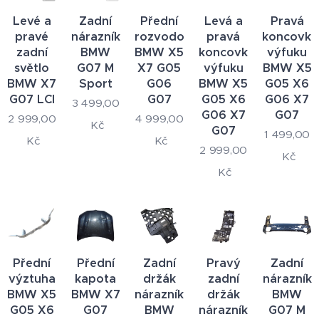
Levé a
Zadní
Přední
Levá a
Pravá
pravé
nárazník
rozvodovka
pravá
koncovka
zadní
BMW
BMW X5
koncovka
výfuku
světlo
G07 M
X7 G05
výfuku
BMW X5
BMW X7
Sport
G06
BMW X5
G05 X6
G07 LCI
G07
G05 X6
G06 X7
3 499,00
G06 X7
G07
2 999,00
4 999,00
Kč
G07
1 499,00
Kč
Kč
2 999,00
Kč
Kč
Přední
Přední
Zadní
Pravý
Zadní
výztuha
kapota
držák
zadní
nárazník
BMW X5
BMW X7
nárazníku
držák
BMW
G05 X6
G07
BMW
nárazníku
G07 M