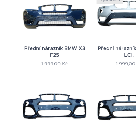
Přední nárazník BMW X3
Přední nárazn
F25
LCI .
1 999,00
Kč
1 999,00