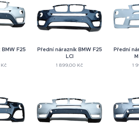
ík BMW F25
Přední nárazník BMW F25
Přední ná
LCI
M
Kč
1 899,00
Kč
1 