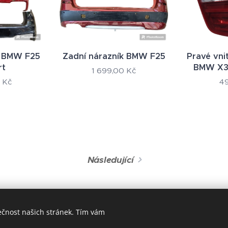
k BMW F25
Zadní nárazník BMW F25
Pravé vnit
rt
BMW X3 
1 699,00
Kč
Kč
4
Následující
ečnost našich stránek. Tím vám