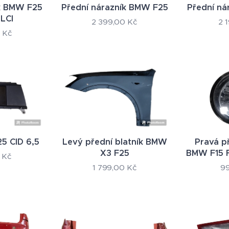
ík BMW F25
Přední nárazník BMW F25
Přední ná
LCI
2 399,00
Kč
2 
Kč
5 CID 6,5
Levý přední blatník BMW
Pravá p
X3 F25
BMW F15 F
Kč
1 799,00
Kč
9