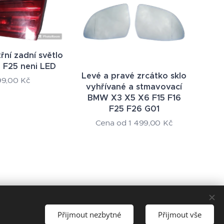
řní zadní světlo
F25 neni LED
Levé a pravé zrcátko sklo
99,00
Kč
vyhřívané a stmavovací
BMW X3 X5 X6 F15 F16
F25 F26 G01
Cena od
1 499,00
Kč
Přijmout nezbytné
Přijmout vše
Cookies