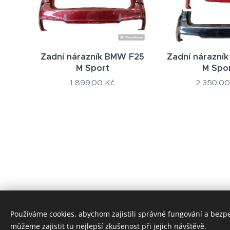
Zadní nárazník BMW F25
Zadní nárazní
M Sport
M Spo
1 899,00
Kč
2 350,00
Používáme cookies, abychom zajistili správné fungování a bezp
© 2024 Všechna práva vyhrazena
můžeme zajistit tu nejlepší zkušenost při jejich návštěvě.