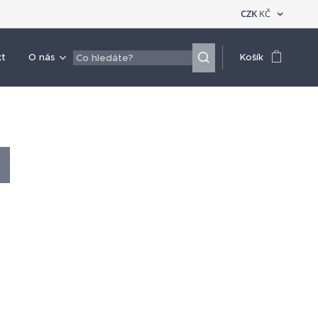
CZK
KČ
kt
O nás
Košík